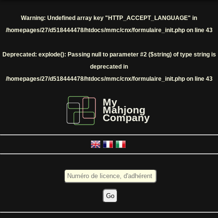
Warning
: Undefined array key "HTTP_ACCEPT_LANGUAGE" in
/homepages/27/d518444478/htdocs/mmc/cnx/formulaire_init.php
on line
43
Deprecated
: explode(): Passing null to parameter #2 ($string) of type string is
deprecated in
/homepages/27/d518444478/htdocs/mmc/cnx/formulaire_init.php
on line
43
My
Mahjong
Company