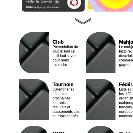
Club
Mahj
Présentation du
Le mahj
club et tout ce
histoire,
qu'il faut savoir
descript
pour nous
comment 
rejoindre
gagner
Tournois
Fédér
Calendrier et
Liste et 
détail des
les diffé
prochaines
organis
tournois,
mahjon
résultats et
français,
classements des
europée
tournois passés
mondia