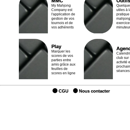
MMC
Outil
My Mahjong
Quelques
Company est
utiles à 
l'application de
pratique
gestion de vos
mahjong
tournois et de
exercice
vos adhérents
minuteu
Play
Agen
Marquer les
Calendri
scores de vos
club sur
parties entre
activité e
amis grâce aux
prochai
feuilles de
séances
scores en ligne
CGU
Nous contacter